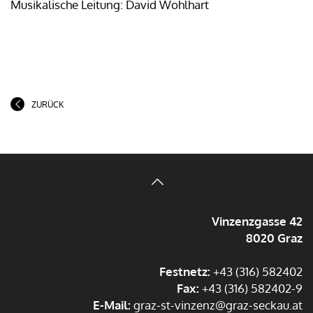
Musikalische Leitung: David Wohlhart
ZURÜCK
Vinzenzgasse 42
8020 Graz
Festnetz:
+43 (316) 582402
Fax:
+43 (316) 582402-9
E-Mail:
graz-st-vinzenz@graz-seckau.at